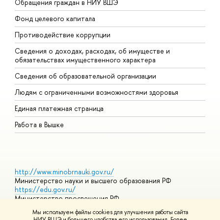
Обращения граждан в НИУ ВШЭ
А
Фонд целевого капитала
Д
Противодействие коррупции
Ц
Сведения о доходах, расходах, об имуществе и
Б
обязательствах имущественного характера
О
Сведения об образовательной организации
О
Людям с ограниченными возможностями здоровья
Единая платежная страница
Работа в Вышке
http://www.minobrnauki.gov.ru/
Министерство науки и высшего образования РФ
https://edu.gov.ru/
Министерство просвещения РФ
https://elearning.hse.ru/mooc
Мы используем файлы cookies для улучшения работы сайта
Массовые открытые онлайн-курсы
НИУ ВШЭ и большего удобства его использования. Более