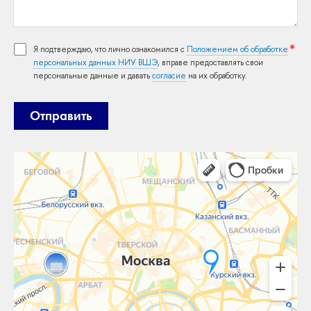
Я подтверждаю, что лично ознакомился с
Положением об обработке
персональных данных НИУ ВШЭ
, вправе предоставлять свои
персональные данные и давать
согласие
на их обработку.
Отправить