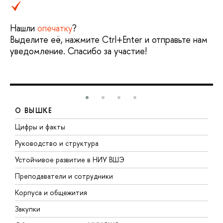
Нашли
опечатку
?
ыделите её, нажмите Ctrl+Enter и отправьте нам
уведомление. Спасибо за участие!
О ВЫШКЕ
Цифры и факты
Л
Руководство и структура
Д
Устойчивое развитие в НИУ ВШЭ
О
Преподаватели и сотрудники
П
Корпуса и общежития
ы
Закупки
П