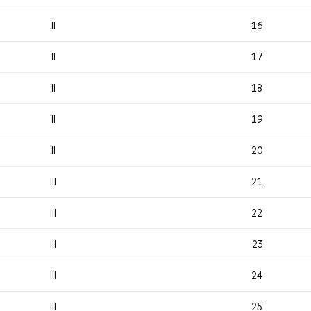
II
16
II
17
II
18
II
19
II
20
III
21
III
22
III
23
III
24
III
25