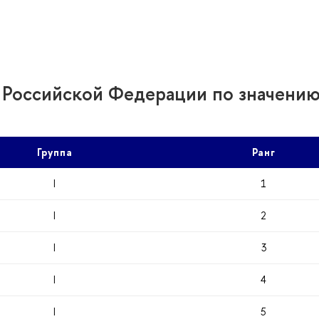
ов Российской Федерации по значени
Группа
Ран
I
1
I
2
I
3
I
4
I
5