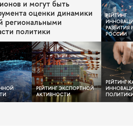
ионов и могут быть
трумента оценки динамики
РЕЙТИНГ
й региональными
ИННОВАЦ
РАЗВИТИЯ
асти политики
РОССИИ
РЕЙТИНГ К
ННОЙ
РЕЙТИНГ ЭКСПОРТНОЙ
ИННОВАЦ
ТИ
АКТИВНОСТИ
ПОЛИТИК