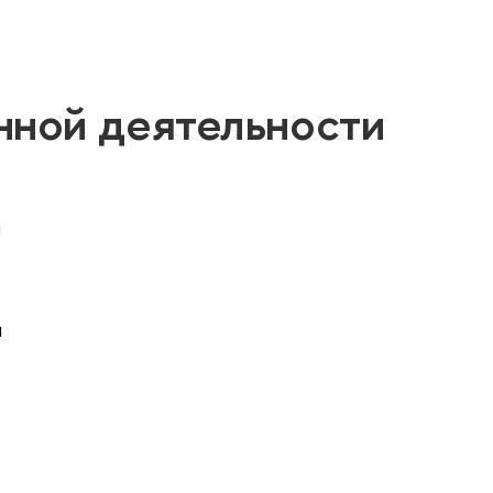
нной деятельности
й
и