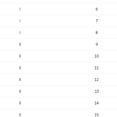
I
6
I
7
I
8
II
9
II
10
II
11
II
12
II
13
II
14
II
15