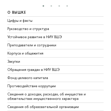
О ВЫШКЕ
Цифры и факты
Л
Руководство и структура
Д
Устойчивое развитие в НИУ ВШЭ
О
Преподаватели и сотрудники
П
Корпуса и общежития
В
Закупки
П
Обращения граждан в НИУ ВШЭ
А
Фонд целевого капитала
Д
Противодействие коррупции
Ц
Сведения о доходах, расходах, об имуществе и
Б
обязательствах имущественного характера
О
Сведения об образовательной организации
О