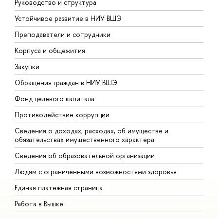
Руководство и структура
Д
Устойчивое развитие в НИУ ВШЭ
О
Преподаватели и сотрудники
П
Корпуса и общежития
В
Закупки
П
Обращения граждан в НИУ ВШЭ
А
Фонд целевого капитала
Д
Противодействие коррупции
Ц
Сведения о доходах, расходах, об имуществе и
Б
обязательствах имущественного характера
О
Сведения об образовательной организации
О
Людям с ограниченными возможностями здоровья
Единая платежная страница
Работа в Вышке