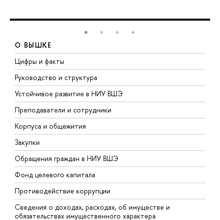
О ВЫШКЕ
Цифры и факты
Л
Руководство и структура
Д
Устойчивое развитие в НИУ ВШЭ
О
Преподаватели и сотрудники
П
Корпуса и общежития
В
Закупки
П
Обращения граждан в НИУ ВШЭ
А
Фонд целевого капитала
Д
Противодействие коррупции
Ц
Сведения о доходах, расходах, об имуществе и
Б
обязательствах имущественного характера