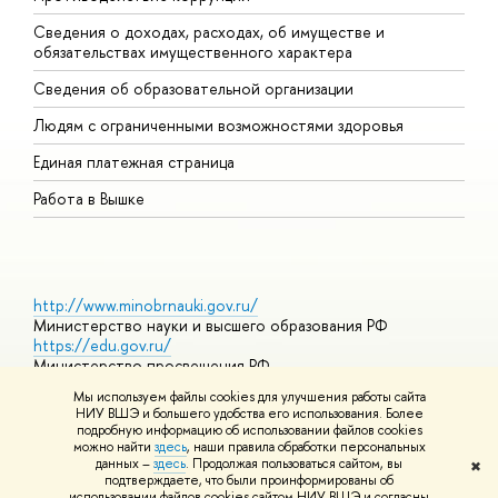
Сведения о доходах, расходах, об имуществе и
Б
обязательствах имущественного характера
О
Сведения об образовательной организации
О
Людям с ограниченными возможностями здоровья
Единая платежная страница
Работа в Вышке
http://www.minobrnauki.gov.ru/
Министерство науки и высшего образования РФ
https://edu.gov.ru/
Министерство просвещения РФ
https://elearning.hse.ru/mooc
Мы используем файлы cookies для улучшения работы сайта
Массовые открытые онлайн-курсы
НИУ ВШЭ и большего удобства его использования. Более
подробную информацию об использовании файлов cookies
можно найти
здесь
, наши правила обработки персональных
данных –
здесь
. Продолжая пользоваться сайтом, вы
✖
© НИУ ВШЭ 1993–2026
Адреса и контакты
Условия
подтверждаете, что были проинформированы об
использования материалов
Политика конфиденциальности
Карта
использовании файлов cookies сайтом НИУ ВШЭ и согласны