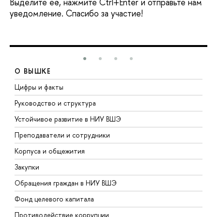
Выделите её, нажмите Ctrl+Enter и отправьте нам
уведомление. Спасибо за участие!
О ВЫШКЕ
Цифры и факты
Л
Руководство и структура
Д
Устойчивое развитие в НИУ ВШЭ
О
Преподаватели и сотрудники
П
Корпуса и общежития
В
Закупки
П
Обращения граждан в НИУ ВШЭ
А
Фонд целевого капитала
Д
Противодействие коррупции
Ц