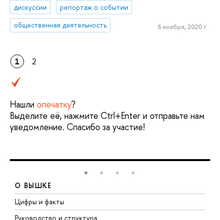
дискуссии
репортаж о событии
общественная деятельность
6 ноября, 2020 г.
1
2
Нашли
опечатку
?
Выделите её, нажмите Ctrl+Enter и отправьте нам
уведомление. Спасибо за участие!
О ВЫШКЕ
Цифры и факты
Л
Руководство и структура
Д