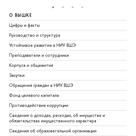
О ВЫШКЕ
Цифры и факты
Л
Руководство и структура
Д
Устойчивое развитие в НИУ ВШЭ
О
Преподаватели и сотрудники
П
Корпуса и общежития
В
Закупки
П
Обращения граждан в НИУ ВШЭ
А
Фонд целевого капитала
Д
Противодействие коррупции
Ц
Сведения о доходах, расходах, об имуществе и
Б
обязательствах имущественного характера
О
Сведения об образовательной организации
О